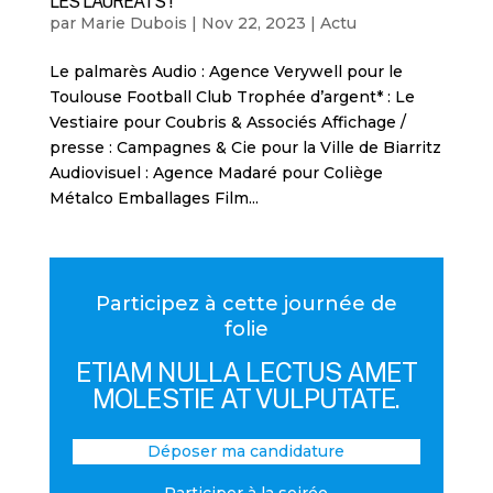
LES LAURÉATS !
par
Marie Dubois
|
Nov 22, 2023
|
Actu
Le palmarès Audio : Agence Verywell pour le
Toulouse Football Club Trophée d’argent* : Le
Vestiaire pour Coubris & Associés Affichage /
presse : Campagnes & Cie pour la Ville de Biarritz
Audiovisuel : Agence Madaré pour Coliège
Métalco Emballages Film...
Participez à cette journée de
folie
ETIAM NULLA LECTUS AMET
MOLESTIE AT VULPUTATE.
Déposer ma candidature
Participer à la soirée