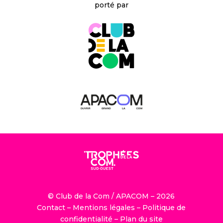
porté par
© Club de la Com / APACOM – 2026
Contact
–
Mentions légales
–
Politique de
confidentialité
–
Plan du site