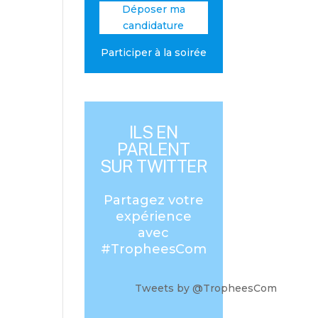
Déposer ma
candidature
Participer à la soirée
ILS EN
PARLENT
SUR TWITTER
Partagez votre
expérience
avec
#TropheesCom
Tweets by @TropheesCom