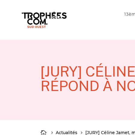
13èm
[JURY] CÉLIN
RÉPOND À N

Actualités
[JURY] Céline Jamet, 