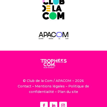
© Club de la Com / APACOM – 2026
Contact
–
Mentions légales
–
Politique de
confidentialité
–
Plan du site