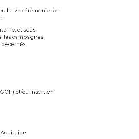
ieu la 12e cérémonie des
m.
taine, et sous
ce, les campagnes
 décernés :
OOH) et/ou insertion
-Aquitaine