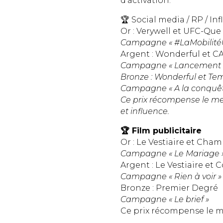
d’activation.
🏆 Social media / RP / In
Or : Verywell et UFC-Que
Campagne « #LaMobilitéU
Argent : Wonderful et CA
Campagne « Lancement d
Bronze : Wonderful et Te
Campagne « A la conquêt
Ce prix récompense le mei
et influence.
🏆 Film publicitaire
Or : Le Vestiaire et Cha
Campagne « Le Mariage 
Argent : Le Vestiaire et 
Campagne « Rien à voir »
Bronze : Premier Degré
Campagne « Le brief »
Ce prix récompense le mei