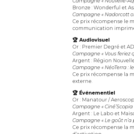
Campagne « Nouvelle-Aqui
Bronze : Wonderful et A
Campagne « Nadorcott of
Ce prix récompense le mei
communication imprimé
🏆 Audiovisuel
Or : Premier Degré et 
Campagne « Vous feriez q
Argent : Région Nouvell
Campagne « NéoTerra : l
Ce prix récompense la m
externe.
🏆 Événementiel
Or : Manatour / Aerosco
Campagne « Ciné’Scopia 
Argent : Le Labo et Ma
Campagne « Le goût n’a p
Ce prix récompense la m