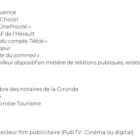
fluence
 Choisir
nePriorité »
F de l’Hérault
u compte Tiktok »
mpur
e du sommeil »
lleur dispositif en matière de relations publiques, relat
mbre des notaires de la Gironde
»
Corrèze Tourisme
lleur film publicitaire (Pub TV ; Cinéma ou digital).