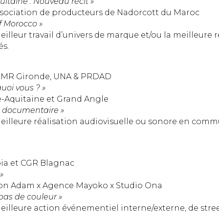
taine : Nouveau récit »
ssociation de producteurs de Nadorcott du Maroc
 Morocco »
lleur travail d’univers de marque et/ou la meilleure ré
s.
ADMR Gironde, UNA & PRDAD
uoi vous ? »
e-Aquitaine et Grand Angle
e documentaire »
eilleure réalisation audiovisuelle ou sonore en comm
pia et CGR Blagnac
»
ison Adam x Agence Mayoko x Studio Ona
as de couleur »
eilleure action événementiel interne/externe, de str