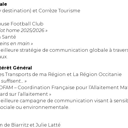
ale
my destination) et Corrèze Tourisme
louse Football Club
ot home 2025/2026 »
n Santé
eins en main »
eilleure stratégie de communication globale à trav
aux.
ntérêt Général
 Les Transports de ma Région et La Région Occitanie
uffisent… »
 COFAM – Coordination Française pour l’Allaitement Ma
d sur l’allaitement »
eilleure campagne de communication visant à sensibi
 sociale ou environnementale.
 de Biarritz et Julie Latté